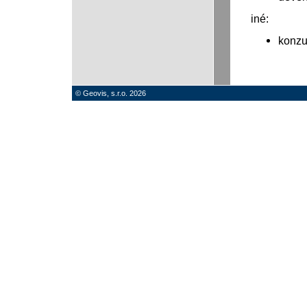
iné:
konzu
© Geovis, s.r.o. 2026