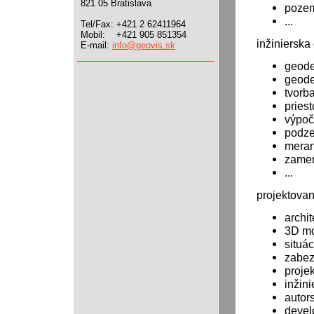
821 05 Bratislava
pozem
...
Tel/Fax: +421 2 62411964
Mobil: +421 905 851354
inžinierska
E-mail:
info@geovis.sk
geode
geode
tvorb
pries
výpoč
podz
meran
zamer
...
projektovan
archit
3D mo
situá
zabez
proje
inžini
autor
devel