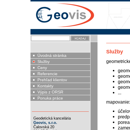
Služby
Úvodná stránka
geometrické
Služby
Ceny
geome
Referencie
geome
Prehľad klientov
geome
Kontakty
geome
Výpis z ORSR
...
Ponuka práce
mapovanie
účelo
predp
Geodetická kancelária
porea
Geovis, s.r.o.
Čalovská 20
zamer