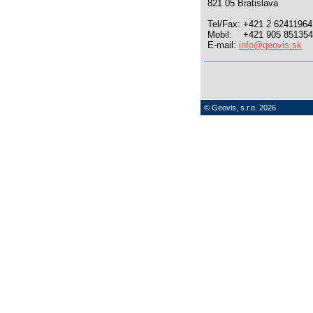
821 05 Bratislava
Tel/Fax: +421 2 62411964
Mobil: +421 905 851354
E-mail:
info@geovis.sk
© Geovis, s.r.o. 2026