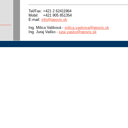
Tel/Fax: +421 2 62411964
Mobil: +421 905 851354
E-mail:
info@geovis.sk
Ing. Milica Vašková -
milica.vaskova@geovis.sk
Ing. Juraj Vaško -
juraj.vasko@geovis.sk