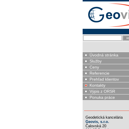
Úvodná stránka
Služby
Ceny
Referencie
Prehľad klientov
Kontakty
Výpis z ORSR
Ponuka práce
Geodetická kancelária
Geovis, s.r.o.
Čalovská 20