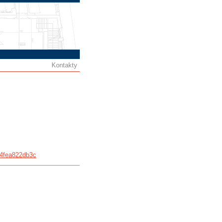
Kontakty
44fea822db3c