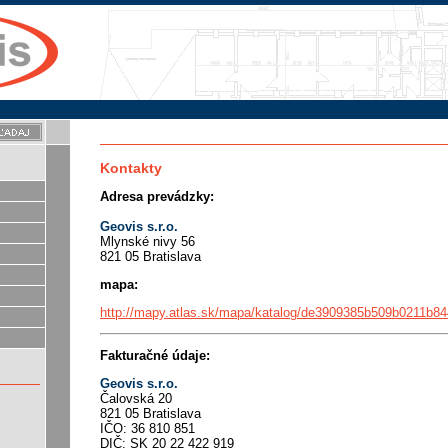
Kontakty
Adresa prevádzky:
Geovis s.r.o.
Mlynské nivy 56
821 05 Bratislava
mapa:
http://mapy.atlas.sk/mapa/katalog/de3909385b509b0211b8
Fakturačné údaje:
Geovis s.r.o.
Čalovská 20
821 05 Bratislava
IČO: 36 810 851
DIČ: SK 20 22 422 919